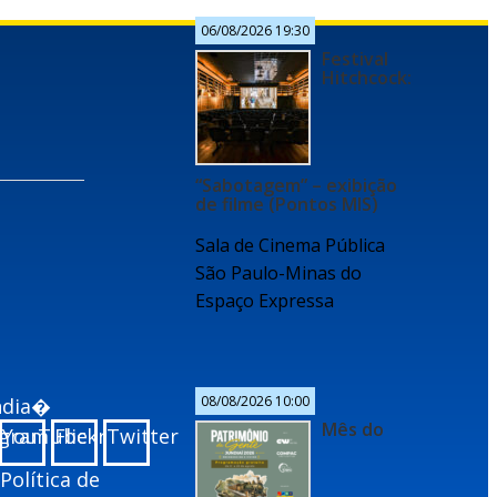
06/08/2026 19:30
Festival
Hitchcock:
“Sabotagem” – exibição
de filme (Pontos MIS)
Sala de Cinema Pública
São Paulo-Minas do
Espaço Expressa
08/08/2026 10:00
undia�
Mês do
agram
YouTube
Flickr
Twitter
Política de