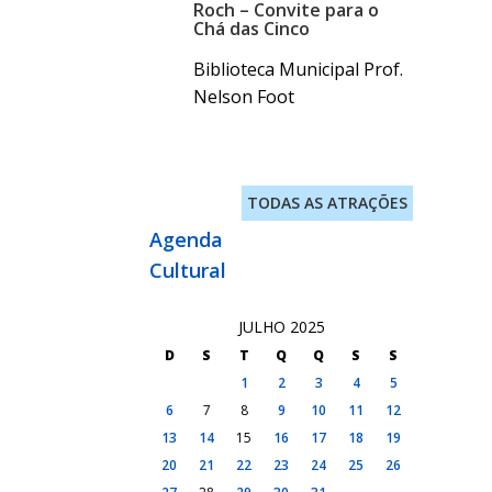
Roch – Convite para o
Chá das Cinco
Biblioteca Municipal Prof.
Nelson Foot
TODAS AS ATRAÇÕES
Agenda
Cultural
JULHO 2025
D
S
T
Q
Q
S
S
1
2
3
4
5
6
7
8
9
10
11
12
13
14
15
16
17
18
19
20
21
22
23
24
25
26