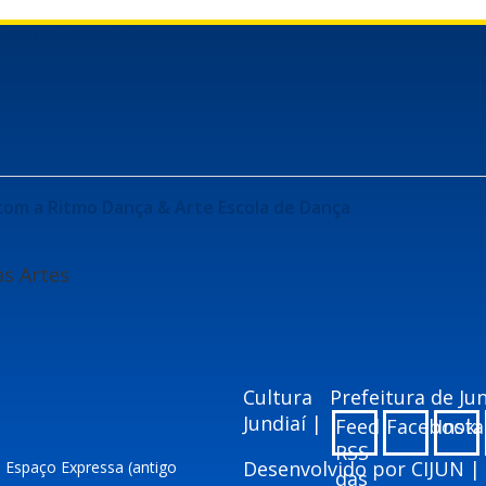
 com a Dance Company
com a Ritmo Dança & Arte Escola de Dança
as Artes
Cultura
Prefeitura de J
Jundiaí |
Feed
Facebook
Inst
RSS
Desenvolvido por
CIJUN
|
– Espaço Expressa (antigo
das