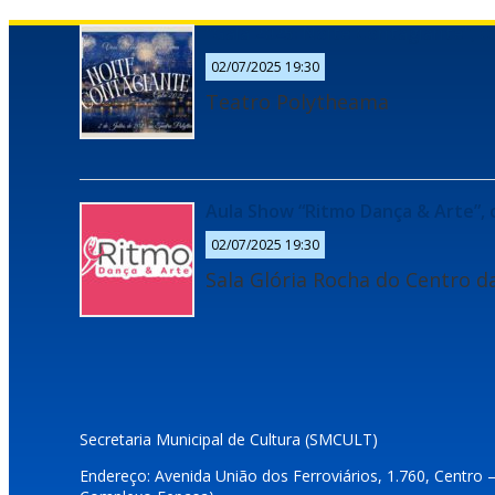
“Gala 2025: Noite Contagiante”,
02/07/2025 19:30
Teatro Polytheama
Aula Show “Ritmo Dança & Arte”, 
02/07/2025 19:30
Sala Glória Rocha do Centro d
Secretaria Municipal de Cultura (SMCULT)
Endereço: Avenida União dos Ferroviários, 1.760, Centro 