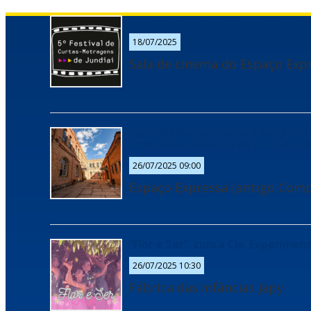
5º Festival de Curtas-Metragens d
18/07/2025
Sala de cinema do Espaço Exp
Caminhadas mediadas a bens cultu
Companhia Paulista de Estradas d
26/07/2025 09:00
Espaço Expressa (antigo Comp
“Flor e Ser”, com a Cia. Experimen
26/07/2025 10:30
Fábrica das Infâncias Japy