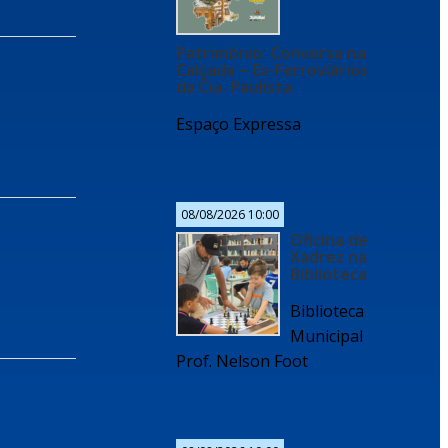
Patrimônio: Conversa na
Calçada – Ex-Ferroviários
da Cia. Paulista
Espaço Expressa
08/08/2026 10:00
Oficina de
Xadrez na
Biblioteca
Biblioteca
Municipal
Prof. Nelson Foot