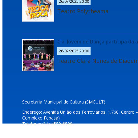
26/07/2025 20:00
Teatro Polytheama
Cia. Jovem de Dança participa da
26/07/2025 20:00
Teatro Clara Nunes de Diade
Secretaria Municipal de Cultura (SMCULT)
Endereço: Avenida União dos Ferroviários, 1.760, Centro 
Complexo Fepasa)
Telefone: (11) 4589-6800
E-mails: dcultura@jundiai.sp.gov.br e duvidascultura@jundi