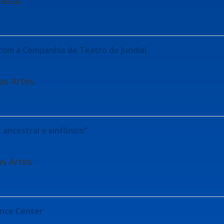
ressa
 com a Companhia de Teatro de Jundiaí
as Artes
 ancestral e sinfônico”
as Artes
ance Center