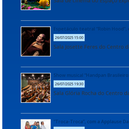
Sala de cinema do Espaço Exp
Espetáculo teatral “Robin Hood”,
26/07/2025 15:00
Sala Josette Feres do Centro d
Show musical “Handpan Brasileiro:
26/07/2025 19:30
Sala Glória Rocha do Centro d
“Troca-Troca”, com a Applause D