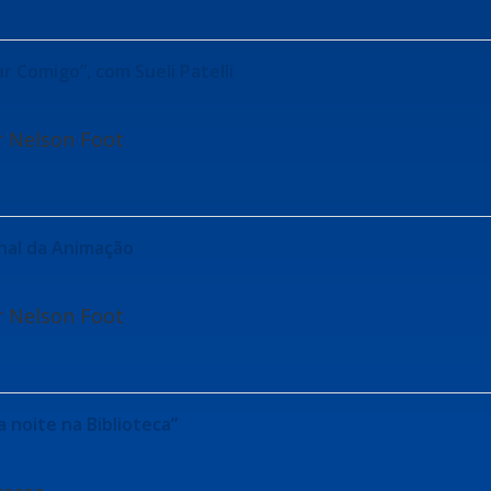
r Comigo”, com Sueli Patelli
r Nelson Foot
onal da Animação
r Nelson Foot
a noite na Biblioteca”