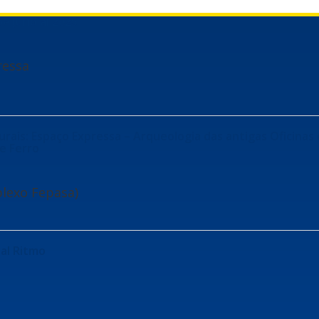
e Jundiaí 2025
ressa
rais: Espaço Expressa – Arqueologia das antigas Oficinas
e Ferro
lexo Fepasa)
tal Ritmo