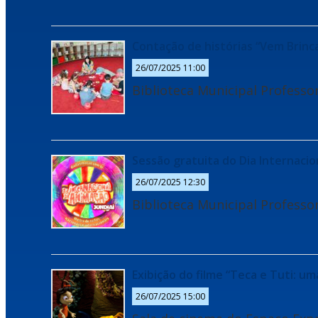
Contação de histórias “Vem Brinca
26/07/2025 11:00
Biblioteca Municipal Professo
Sessão gratuita do Dia Internaci
26/07/2025 12:30
Biblioteca Municipal Professo
Exibição do filme “Teca e Tuti: um
26/07/2025 15:00