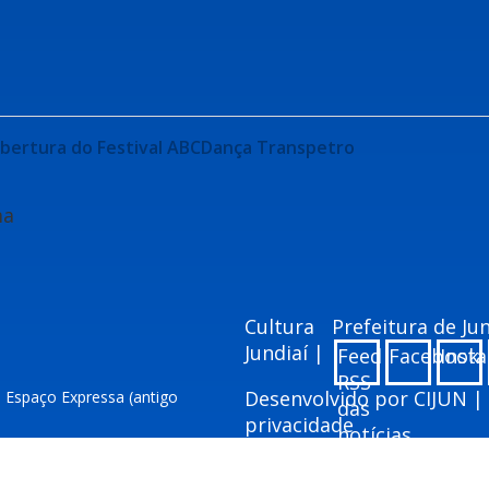
 abertura do Festival ABCDança Transpetro
ma
Cultura
Prefeitura de J
Jundiaí |
Feed
Facebook
Inst
RSS
Desenvolvido por
CIJUN
|
– Espaço Expressa (antigo
das
privacidade
notícias
ai.sp.gov.br