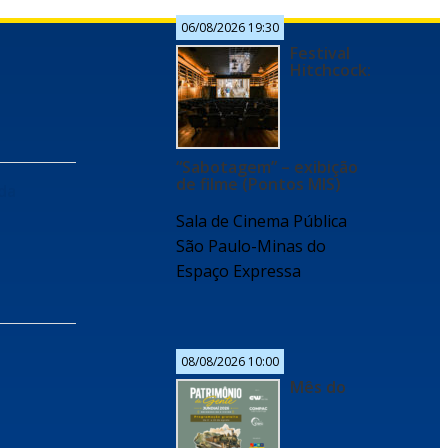
06/08/2026 19:30
Festival
Hitchcock:
“Sabotagem” – exibição
de filme (Pontos MIS)
 da
Sala de Cinema Pública
São Paulo-Minas do
Espaço Expressa
08/08/2026 10:00
Mês do