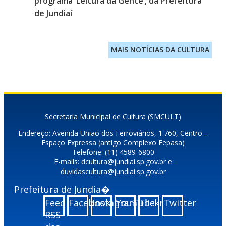
programa ‘Leitura da Gente’, da Prefeitura
de Jundiaí
MAIS NOTÍCIAS DA CULTURA
Secretaria Municipal de Cultura (SMCULT)
Endereço: Avenida União dos Ferroviários, 1.760, Centro –
Espaço Expressa (antigo Complexo Fepasa)
Telefone: (11) 4589-6800
E-mails: dcultura@jundiai.sp.gov.br e
duvidascultura@jundiai.sp.gov.br
Prefeitura de Jundia�
Feed
Facebook
Instagram
YouTube
Flickr
Twitter
RSS