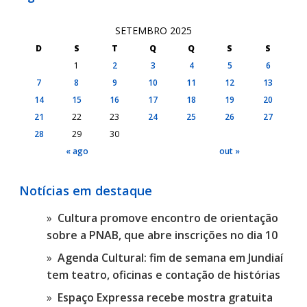
SETEMBRO 2025
D
S
T
Q
Q
S
S
1
2
3
4
5
6
7
8
9
10
11
12
13
14
15
16
17
18
19
20
21
22
23
24
25
26
27
28
29
30
« ago
out »
Notícias em destaque
Cultura promove encontro de orientação
sobre a PNAB, que abre inscrições no dia 10
Agenda Cultural: fim de semana em Jundiaí
tem teatro, oficinas e contação de histórias
Espaço Expressa recebe mostra gratuita