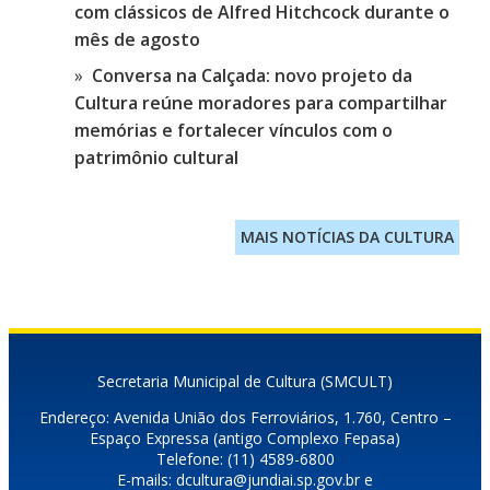
com clássicos de Alfred Hitchcock durante o
mês de agosto
Conversa na Calçada: novo projeto da
Cultura reúne moradores para compartilhar
memórias e fortalecer vínculos com o
patrimônio cultural
MAIS NOTÍCIAS DA CULTURA
Secretaria Municipal de Cultura (SMCULT)
Endereço: Avenida União dos Ferroviários, 1.760, Centro –
Espaço Expressa (antigo Complexo Fepasa)
Telefone: (11) 4589-6800
E-mails: dcultura@jundiai.sp.gov.br e