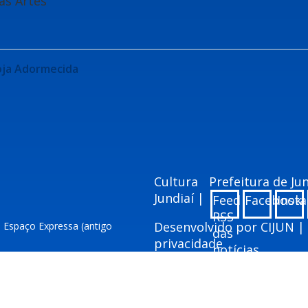
as Artes
Loja Adormecida
Cultura
Prefeitura de J
Jundiaí |
Feed
Facebook
Inst
RSS
Desenvolvido por
CIJUN
|
– Espaço Expressa (antigo
das
privacidade
notícias
ai.sp.gov.br