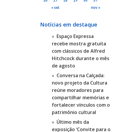
26
27
28
29
30
31
« set
nov »
Notícias em destaque
Espaço Expressa
recebe mostra gratuita
com clássicos de Alfred
Hitchcock durante o mês
de agosto
Conversa na Calçada:
novo projeto da Cultura
reúne moradores para
compartilhar memórias e
fortalecer vínculos com o
patrimônio cultural
Último mês da
exposição ‘Convite para o