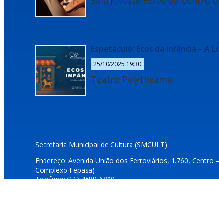
Sala Josette Feres do Centro d
Espetáculo: Ecos da Infância – A 
25/10/2025 19:30
Teatro Polytheama
Secretaria Municipal de Cultura (SMCULT)
Endereço: Avenida União dos Ferroviários, 1.760, Centro 
Complexo Fepasa)
Telefone: (11) 4589-6800
E-mails: dcultura@jundiai.sp.gov.br e duvidascultura@jundi