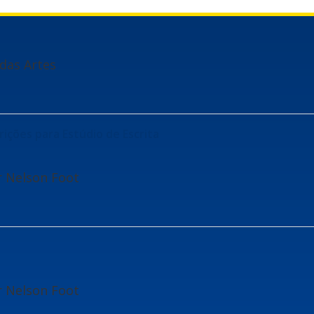
 das Artes
rições para Estúdio de Escrita
r Nelson Foot
r Nelson Foot