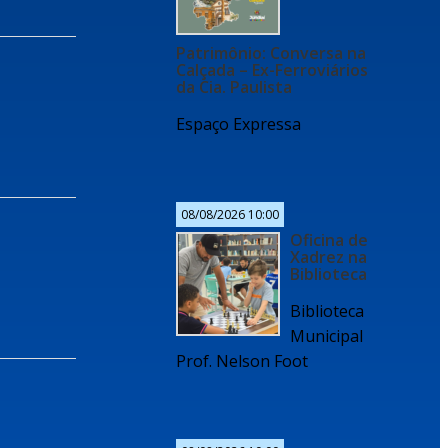
Patrimônio: Conversa na
Calçada – Ex-Ferroviários
da Cia. Paulista
Espaço Expressa
08/08/2026 10:00
Oficina de
Xadrez na
Biblioteca
Biblioteca
Municipal
Prof. Nelson Foot