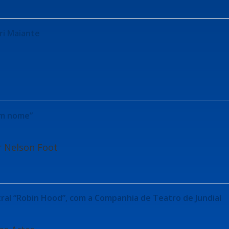
ari Maiante
em nome”
r Nelson Foot
tral “Robin Hood”, com a Companhia de Teatro de Jundiaí