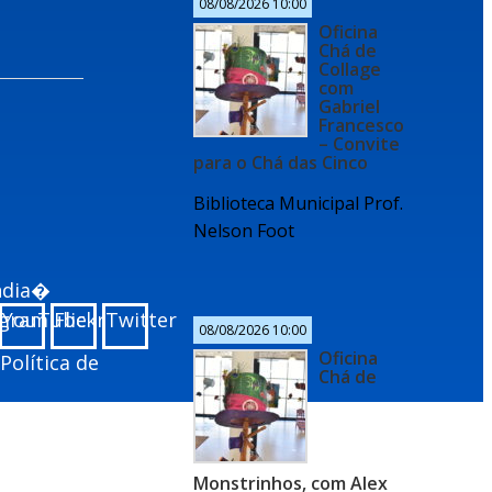
08/08/2026 10:00
Oficina
Chá de
Collage
com
Gabriel
Francesco
– Convite
para o Chá das Cinco
Biblioteca Municipal Prof.
Nelson Foot
undia�
agram
YouTube
Flickr
Twitter
08/08/2026 10:00
Oficina
Política de
Chá de
Monstrinhos, com Alex