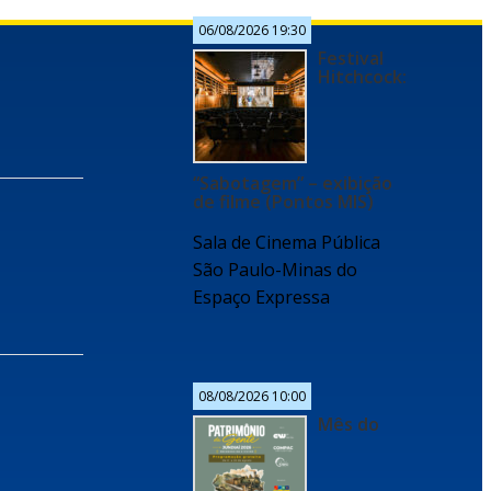
06/08/2026 19:30
Festival
Hitchcock:
“Sabotagem” – exibição
de filme (Pontos MIS)
Sala de Cinema Pública
São Paulo-Minas do
Espaço Expressa
08/08/2026 10:00
Mês do