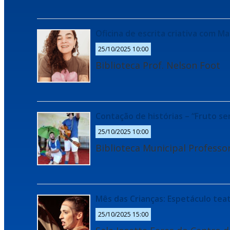
Oficina de escrita criativa com M
25/10/2025 10:00
Biblioteca Prof. Nelson Foot
Contação de histórias – “Fruto s
25/10/2025 10:00
Biblioteca Municipal Professo
Mês das Crianças: Espetáculo tea
25/10/2025 15:00