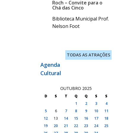
Roch – Convite para o
Chá das Cinco
Biblioteca Municipal Prof.
Nelson Foot
TODAS AS ATRAÇÕES
Agenda
Cultural
OUTUBRO 2025
D
S
T
Q
Q
S
S
1
2
3
4
5
6
7
8
9
10
11
12
13
14
15
16
17
18
19
20
21
22
23
24
25