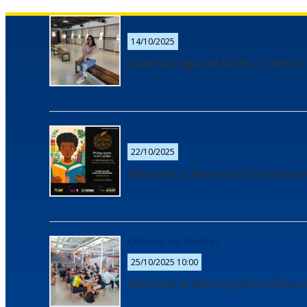
Exposição “Viver a Poesia” – PNAB
14/10/2025
Galeria Olga de Brito - Centro
Cultura Pegasus Editora abre insc
22/10/2025
Biblioteca Municipal Professo
Oficina de Xadrez
25/10/2025 10:00
Biblioteca Municipal Professo