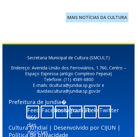
MAIS NOTÍCIAS DA CULTURA
Secretaria Municipal de Cultura (SMCULT)
Endereço: Avenida União dos Ferroviários, 1.760, Centro –
Espaço Expressa (antigo Complexo Fepasa)
Telefone: (11) 4589-6800
E-mails: dcultura@jundiai.sp.gov.br e
duvidascultura@jundiai.sp.gov.br
Prefeitura de Jundia�
Feed
Facebook
Instagram
YouTube
Flickr
Twitter
RSS
das
Cultura Jundiaí | Desenvolvido por
CIJUN
|
notícias
Política de privacidade