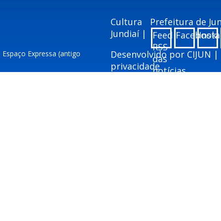
Cultura
Prefeitura de J
Jundiaí |
Feed
Facebook
Inst
RSS
Desenvolvido por
CIJUN
|
– Espaço Expressa (antigo
das
privacidade
notícias
ai.sp.gov.br