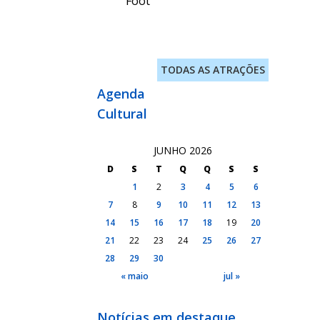
Foot
TODAS AS ATRAÇÕES
Agenda
Cultural
JUNHO 2026
D
S
T
Q
Q
S
S
1
2
3
4
5
6
7
8
9
10
11
12
13
14
15
16
17
18
19
20
21
22
23
24
25
26
27
28
29
30
« maio
jul »
Notícias em destaque