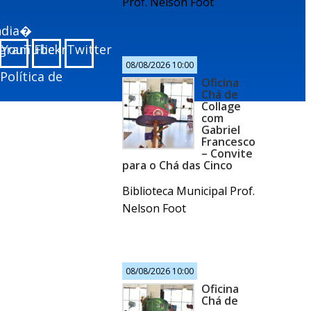
Prof. Nelson Foot
undia�
agram
YouTube
Flickr
Twitter
08/08/2026 10:00
Política de
Oficina
Chá de
Collage
com
Gabriel
Francesco
– Convite
para o Chá das Cinco
Biblioteca Municipal Prof.
Nelson Foot
08/08/2026 10:00
Oficina
Chá de