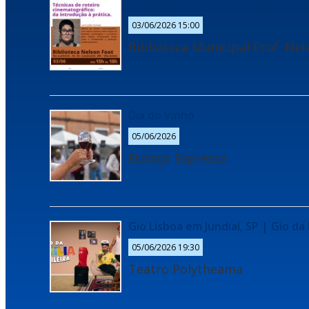
Oficina de Técnicas de Roteiro Cin
03/06/2026 15:00
Biblioteca Municipal Prof. Ne
Dia do Vinho
05/06/2026
Espaço Expressa
Gio Lisboa em Jundiaí, SP | Gio da 
05/06/2026 19:30
Teatro Polytheama