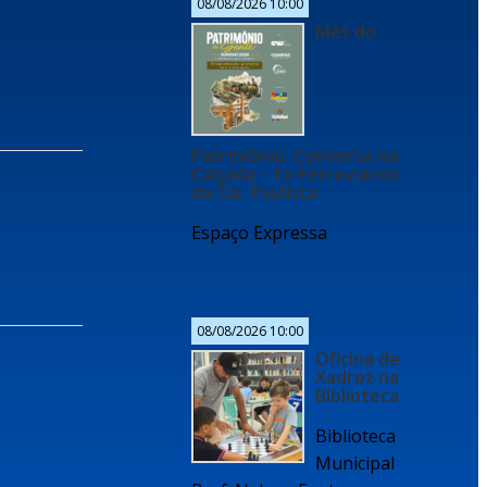
08/08/2026 10:00
Mês do
Patrimônio: Conversa na
Calçada – Ex-Ferroviários
da Cia. Paulista
Espaço Expressa
08/08/2026 10:00
Oficina de
Xadrez na
Biblioteca
Biblioteca
Municipal