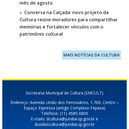
mês de agosto
Conversa na Calçada: novo projeto da
Cultura reúne moradores para compartilhar
memórias e fortalecer vínculos com o
patrimônio cultural
MAIS NOTÍCIAS DA CULTURA
Secretaria Municipal de Cultura (SMCULT)
Endereço: Avenida União dos Ferroviários, 1.760, Centro –
Espaço Expressa (antigo Complexo Fepasa)
Telefone: (11) 4589-6800
E-mails: dcultura@jundiai.sp.gov.br e
duvidascultura@jundiai.sp.gov.br