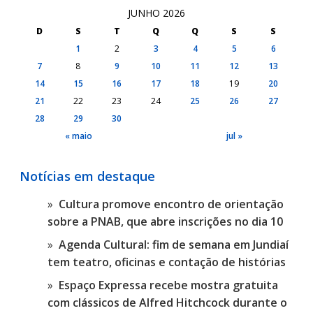
JUNHO 2026
D
S
T
Q
Q
S
S
1
2
3
4
5
6
7
8
9
10
11
12
13
14
15
16
17
18
19
20
21
22
23
24
25
26
27
28
29
30
« maio
jul »
Notícias em destaque
Cultura promove encontro de orientação
sobre a PNAB, que abre inscrições no dia 10
Agenda Cultural: fim de semana em Jundiaí
tem teatro, oficinas e contação de histórias
Espaço Expressa recebe mostra gratuita
com clássicos de Alfred Hitchcock durante o