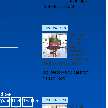
Municipal
Prof. Nelson Foot
co
08/08/2026 10:00
Oficina
Chá de
Collage
com
Gabriel
Francesco
– Convite
para o Chá das Cinco
Biblioteca Municipal Prof.
Nelson Foot
undia�
agram
YouTube
Flickr
Twitter
08/08/2026 10:00
Oficina