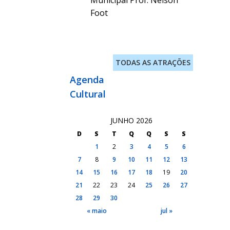
Municipal Prof. Nelson
Foot
TODAS AS ATRAÇÕES
Agenda
Cultural
JUNHO 2026
D
S
T
Q
Q
S
S
1
2
3
4
5
6
7
8
9
10
11
12
13
14
15
16
17
18
19
20
21
22
23
24
25
26
27
28
29
30
« maio
jul »