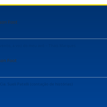
lson Foot
vento, a voz do meu avô – Thais Marques
lson Foot
Cia. Sueli Patelli (contação de histórias)