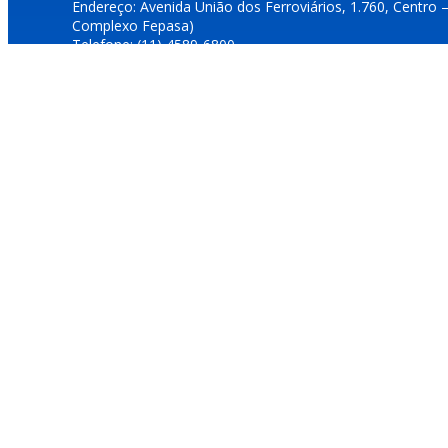
Endereço: Avenida União dos Ferroviários, 1.760, Centro 
Complexo Fepasa)
Telefone: (11) 4589-6800
E-mails: dcultura@jundiai.sp.gov.br e duvidascultura@jundi