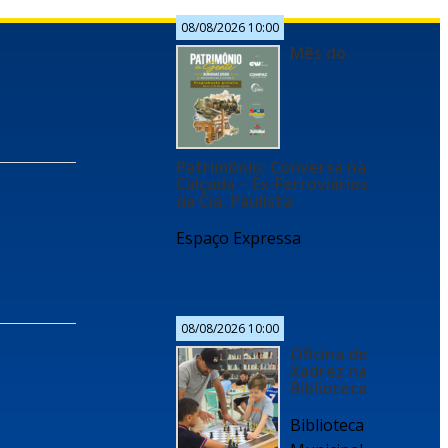
08/08/2026 10:00
Mês do
Patrimônio: Conversa na
Calçada – Ex-Ferroviários
da Cia. Paulista
Espaço Expressa
08/08/2026 10:00
Oficina de
Xadrez na
Biblioteca
Biblioteca