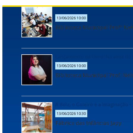
Oficina de Xadrez na Biblioteca
13/06/2026 10:00
Biblioteca Municipal Profº Ne
Lançamento de Livro: Na alma do 
13/06/2026 10:00
Biblioteca Municipal Prof. Ne
A Bola, o Goleiro e a Imaginação – 
13/06/2026 10:30
Fábrica das Infâncias Japy