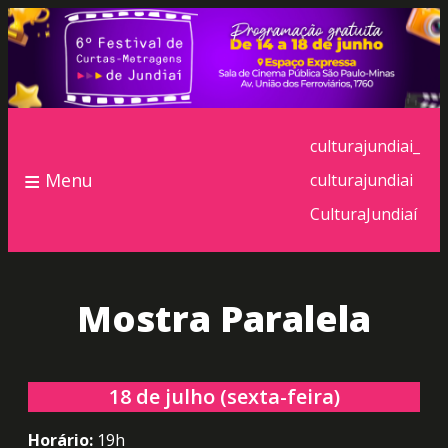
culturajundiai_
≡
Menu
culturajundiai
CulturaJundiaí
Mostra Paralela
18 de julho (sexta-feira)
Horário:
19h