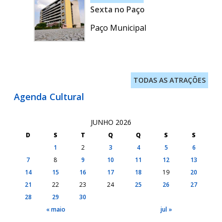
Sexta no Paço
Paço Municipal
TODAS AS ATRAÇÕES
Agenda Cultural
JUNHO 2026
D
S
T
Q
Q
S
S
1
2
3
4
5
6
7
8
9
10
11
12
13
14
15
16
17
18
19
20
21
22
23
24
25
26
27
28
29
30
« maio
jul »