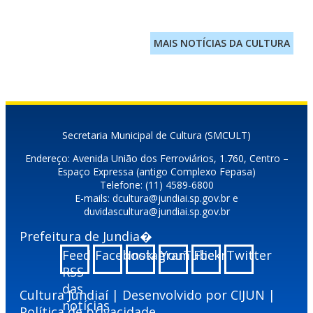
MAIS NOTÍCIAS DA CULTURA
Secretaria Municipal de Cultura (SMCULT)
Endereço: Avenida União dos Ferroviários, 1.760, Centro –
Espaço Expressa (antigo Complexo Fepasa)
Telefone: (11) 4589-6800
E-mails: dcultura@jundiai.sp.gov.br e
duvidascultura@jundiai.sp.gov.br
Prefeitura de Jundia�
Feed
Facebook
Instagram
YouTube
Flickr
Twitter
RSS
das
Cultura Jundiaí | Desenvolvido por
CIJUN
|
notícias
Política de privacidade