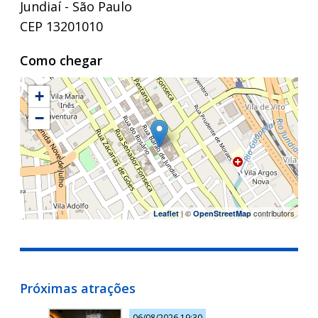
Jundiaí - São Paulo
CEP 13201010
Como chegar
+
−
| ©
contributors
Leaflet
OpenStreetMap
Próximas atrações
06/08/2026 19:30