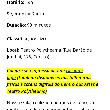
Horário:
19h
Segmento:
Dança
Duração:
90 minutos
Classificação:
Livre
Local:
Teatro Polytheama (Rua Barão de
Jundiaí, 176, Centro)
Compre seu ingresso on-line
clicando
aqui
(também disponíveis nas bilheterias
físicas e totens digitais do Centro das Artes e
Teatro Polytheama)
Nossa Gala, realizada no mês de julho, vai
muito além de uma apresentação: ela é a