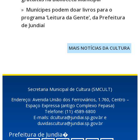
Munícipes podem doar livros para o
programa ‘Leitura da Gente’, da Prefeitura
de Jundiaí
MAIS NOTÍCIAS DA CULTURA
Secretaria Municipal de Cultura (SMCULT)
Endereço: Avenida União dos Ferroviários, 1.760, Centro –
Espaço Expressa (antigo Complexo Fepasa)
Telefone: (11) 4589-6800
E-mails: dcultura@jundiai.sp.gov.br e
duvidascultura@jundiai.sp.gov.br
Prefeitura de Jundia�