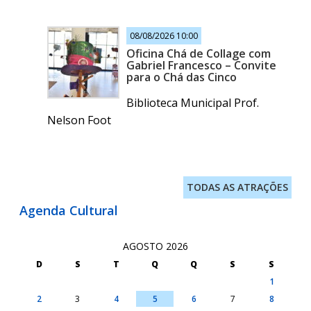
08/08/2026 10:00
Oficina Chá de Collage com
Gabriel Francesco – Convite
para o Chá das Cinco
Biblioteca Municipal Prof.
Nelson Foot
TODAS AS ATRAÇÕES
Agenda Cultural
AGOSTO 2026
D
S
T
Q
Q
S
S
1
2
3
4
5
6
7
8