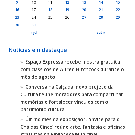
9
10
11
12
13
14
15
16
17
18
19
20
21
22
23
24
25
26
27
28
29
30
31
« jul
set »
Notícias em destaque
Espaço Expressa recebe mostra gratuita
com clássicos de Alfred Hitchcock durante o
mês de agosto
Conversa na Calçada: novo projeto da
Cultura reúne moradores para compartilhar
memórias e fortalecer vínculos com o
patrimônio cultural
Último mês da exposição ‘Convite para o
Chá das Cinco’ reúne arte, fantasia e oficinas
gratuitas na Biblioteca Municipal