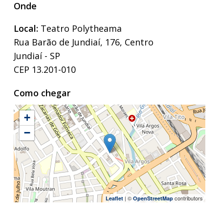
Onde
Local:
Teatro Polytheama
Rua Barão de Jundiaí, 176, Centro
Jundiaí - SP
CEP 13.201-010
Como chegar
+
−
| ©
contributors
Leaflet
OpenStreetMap