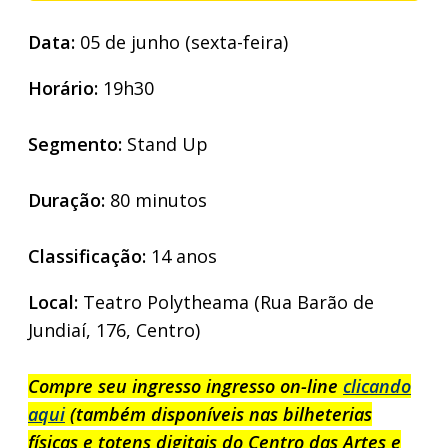
Data:
05 de junho (sexta-feira)
Horário:
19h30
Segmento:
Stand Up
Duração:
80 minutos
Classificação:
14 anos
Local:
Teatro Polytheama (Rua Barão de
Jundiaí, 176, Centro)
Compre seu ingresso ingresso on-line
clicando
aqui
(também disponíveis nas bilheterias
físicas e totens digitais do Centro das Artes e