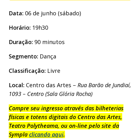
Data:
06 de junho (sábado)
Horário:
19h30
Duração:
90 minutos
Segmento:
Dança
Classificação:
Livre
Local:
Centro das Artes –
Rua Barão de Jundiaí,
1093 – Centro (Sala Glória Rocha)
Compre seu ingresso através das bilheterias
físicas e totens digitais do Centro das Artes,
Teatro Polytheama, ou on-line pelo site da
Sympla
clicando aqui
.