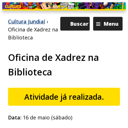
≡
Cultura Jundiaí
›
Buscar
Menu
Oficina de Xadrez na
Biblioteca
Oficina de Xadrez na
Biblioteca
Atividade já realizada.
Data:
16 de maio (sábado)