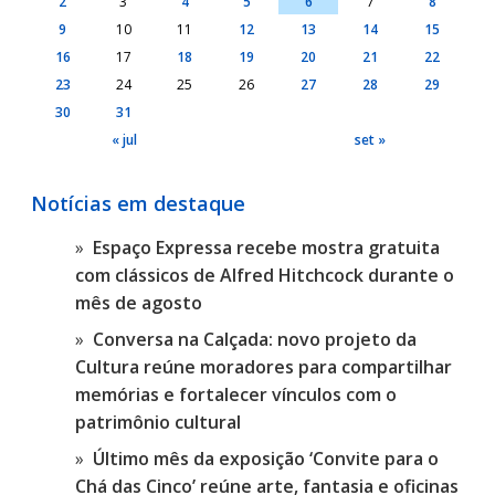
2
3
4
5
6
7
8
9
10
11
12
13
14
15
16
17
18
19
20
21
22
23
24
25
26
27
28
29
30
31
« jul
set »
Notícias em destaque
Espaço Expressa recebe mostra gratuita
com clássicos de Alfred Hitchcock durante o
mês de agosto
Conversa na Calçada: novo projeto da
Cultura reúne moradores para compartilhar
memórias e fortalecer vínculos com o
patrimônio cultural
Último mês da exposição ‘Convite para o
Chá das Cinco’ reúne arte, fantasia e oficinas