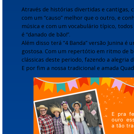
Através de histórias divertidas e cantigas,
com um “causo” melhor que o outro, e conh
música e com um vocabulário típico, todos 
é “danado de bão!”.
Além disso terá “4 Banda” versão Junina é 
gostosa. Com um repertótio em ritmo de ba
clássicas deste periodo, fazendo a alegria d
E por fim a nossa tradicional e amada Quadr