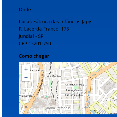
Onde
Local:
Fábrica das Infâncias Japy
R. Lacerda Franco, 175
Jundiaí - SP
CEP 13201-750
Como chegar
+
−