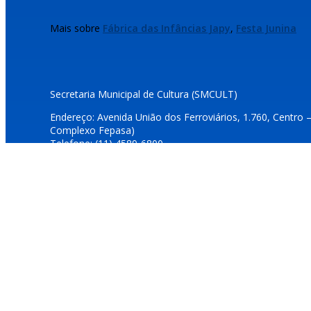
Mais sobre
Fábrica das Infâncias Japy
,
Festa Junina
Secretaria Municipal de Cultura (SMCULT)
Endereço: Avenida União dos Ferroviários, 1.760, Centro 
Complexo Fepasa)
Telefone: (11) 4589-6800
E-mails: dcultura@jundiai.sp.gov.br e duvidascultura@jundi