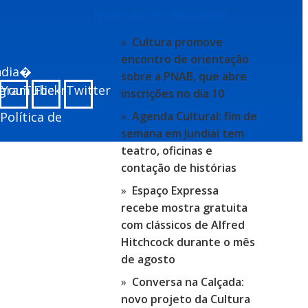
Notícias em destaque
Cultura promove
encontro de orientação
undia�
sobre a PNAB, que abre
agram
YouTube
Flickr
Twitter
inscrições no dia 10
Política de
Agenda Cultural: fim de
semana em Jundiaí tem
teatro, oficinas e
contação de histórias
Espaço Expressa
recebe mostra gratuita
com clássicos de Alfred
Hitchcock durante o mês
de agosto
Conversa na Calçada:
novo projeto da Cultura