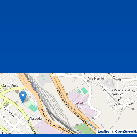
| ©
Leaflet
OpenStreetM