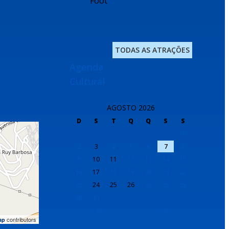
Foot
TODAS AS ATRAÇÕES
Agenda
Cultural
AGOSTO 2026
D
S
T
Q
Q
S
S
1
2
3
4
5
6
7
8
9
10
11
12
13
14
15
16
17
18
19
20
21
22
23
24
25
26
27
28
29
30
31
« jul
set »
contributors
ap