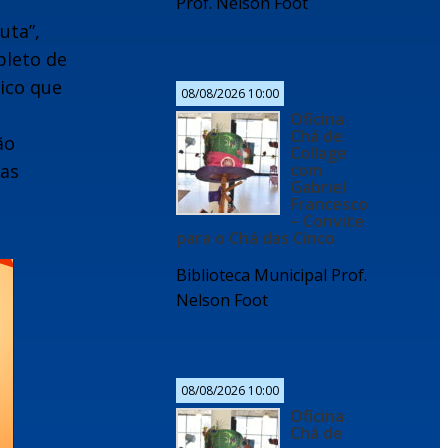
Prof. Nelson Foot
uta”,
pleto de
ico que
08/08/2026 10:00
Oficina
Chá de
ão
Collage
cas
com
Gabriel
Francesco
– Convite
para o Chá das Cinco
Biblioteca Municipal Prof.
Nelson Foot
08/08/2026 10:00
Oficina
Chá de