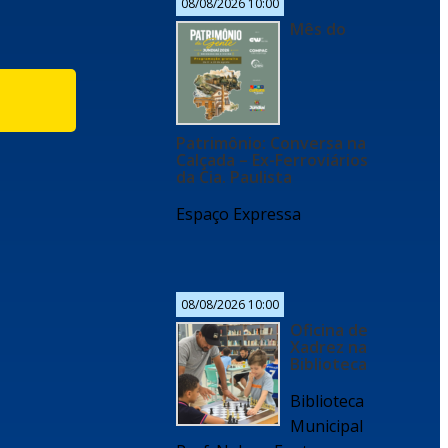
08/08/2026 10:00
Mês do
Patrimônio: Conversa na
Calçada – Ex-Ferroviários
da Cia. Paulista
Espaço Expressa
08/08/2026 10:00
Oficina de
Xadrez na
Biblioteca
Biblioteca
Municipal