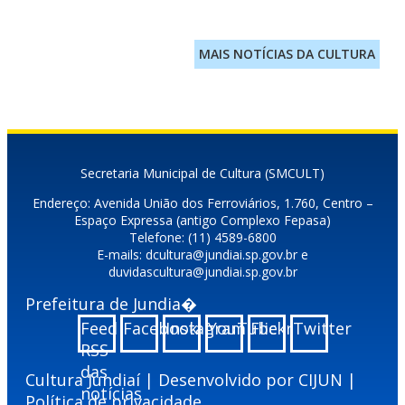
MAIS NOTÍCIAS DA CULTURA
Secretaria Municipal de Cultura (SMCULT)
Endereço: Avenida União dos Ferroviários, 1.760, Centro –
Espaço Expressa (antigo Complexo Fepasa)
Telefone: (11) 4589-6800
E-mails: dcultura@jundiai.sp.gov.br e
duvidascultura@jundiai.sp.gov.br
Prefeitura de Jundia�
Feed
Facebook
Instagram
YouTube
Flickr
Twitter
RSS
das
Cultura Jundiaí | Desenvolvido por
CIJUN
|
notícias
Política de privacidade