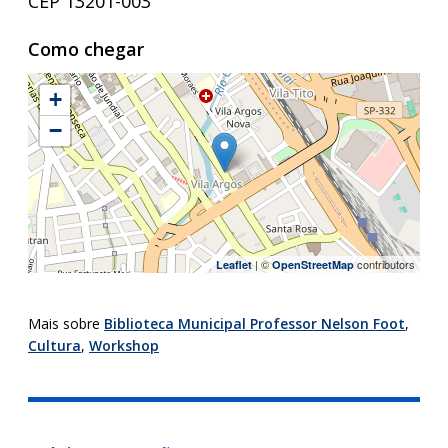
CEP 13201-003
Como chegar
+
−
| ©
contributors
Leaflet
OpenStreetMap
Mais sobre
Biblioteca Municipal Professor Nelson Foot
,
Cultura
,
Workshop