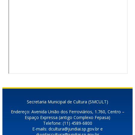
Secretaria Municipal de Cultura (SMCULT)
Endereço: Avenida União dos Ferroviários, 1.760, Centro –
Espaço Expressa (antigo Complexo Fepasa)
Telefone: (11) 4589-6800
E-mails: dcultura@jundiai.sp.gov.br e
duvidascultura@jundiai.sp.gov.br