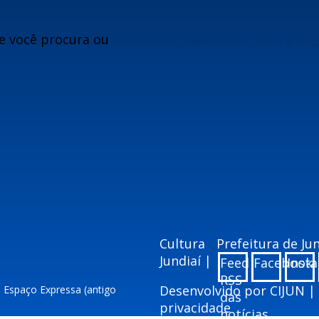
e você procura ou
clique aqui para voltar para a pá
Cultura
Prefeitura de J
Jundiaí |
Feed
Facebook
Inst
RSS
Desenvolvido por
CIJUN
|
– Espaço Expressa (antigo
das
privacidade
notícias