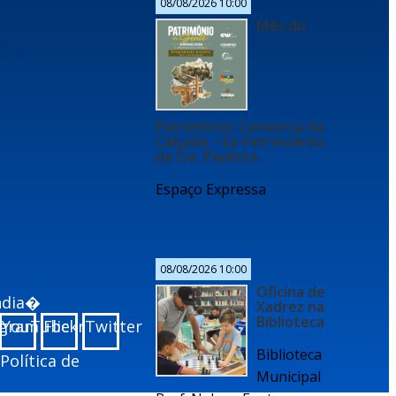
08/08/2026 10:00
Mês do
gina
Patrimônio: Conversa na
Calçada – Ex-Ferroviários
da Cia. Paulista
Espaço Expressa
08/08/2026 10:00
Oficina de
undia�
Xadrez na
Biblioteca
agram
YouTube
Flickr
Twitter
Biblioteca
Política de
Municipal