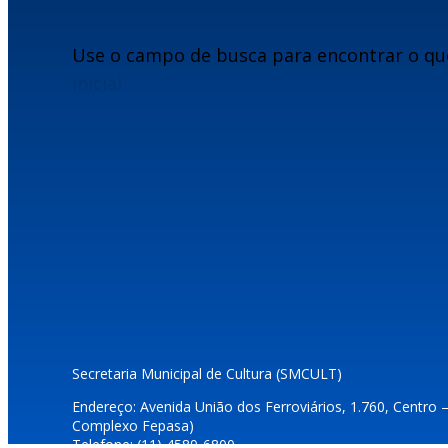
Use o campo de busca para encontrar o qu
inicial
Secretaria Municipal de Cultura (SMCULT)
Endereço: Avenida União dos Ferroviários, 1.760, Centro 
Complexo Fepasa)
Telefone: (11) 4589-6800