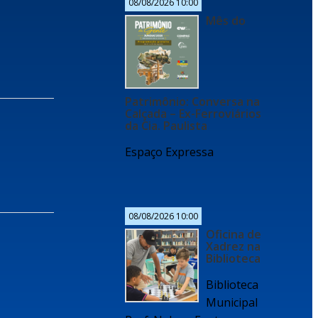
08/08/2026 10:00
Mês do
Patrimônio: Conversa na
Calçada – Ex-Ferroviários
da Cia. Paulista
Espaço Expressa
08/08/2026 10:00
Oficina de
Xadrez na
Biblioteca
Biblioteca
Municipal