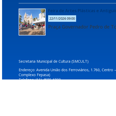
Feira de Artes Plásticas e Antigu
22/11/2026 09:00
Praça Governador Pedro de To
Secretaria Municipal de Cultura (SMCULT)
Endereço: Avenida União dos Ferroviários, 1.760, Centro 
Complexo Fepasa)
Telefone: (11) 4589-6800
E-mails: dcultura@jundiai.sp.gov.br e duvidascultura@jundi