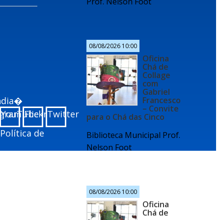
Prof. Nelson Foot
08/08/2026 10:00
Oficina
Chá de
Collage
com
Gabriel
undia�
Francesco
– Convite
agram
YouTube
Flickr
Twitter
para o Chá das Cinco
Política de
Biblioteca Municipal Prof.
Nelson Foot
08/08/2026 10:00
Oficina
Chá de