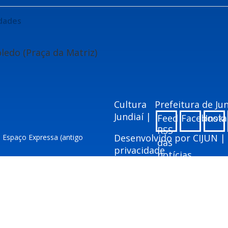
idades
ledo (Praça da Matriz)
Cultura
Prefeitura de J
Jundiaí |
Feed
Facebook
Inst
RSS
Desenvolvido por
CIJUN
|
– Espaço Expressa (antigo
das
privacidade
notícias
ai.sp.gov.br