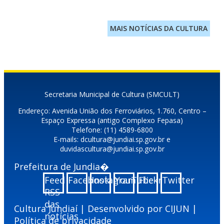
MAIS NOTÍCIAS DA CULTURA
Secretaria Municipal de Cultura (SMCULT)
Endereço: Avenida União dos Ferroviários, 1.760, Centro –
Espaço Expressa (antigo Complexo Fepasa)
Telefone: (11) 4589-6800
E-mails: dcultura@jundiai.sp.gov.br e
duvidascultura@jundiai.sp.gov.br
Prefeitura de Jundia�
Feed
Facebook
Instagram
YouTube
Flickr
Twitter
RSS
das
Cultura Jundiaí | Desenvolvido por
CIJUN
|
notícias
Política de privacidade