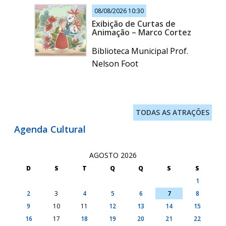
08/08/2026 10:30
Exibição de Curtas de
Animação – Marco Cortez
Biblioteca Municipal Prof.
Nelson Foot
TODAS AS ATRAÇÕES
Agenda Cultural
AGOSTO 2026
D
S
T
Q
Q
S
S
1
2
3
4
5
6
7
8
9
10
11
12
13
14
15
16
17
18
19
20
21
22