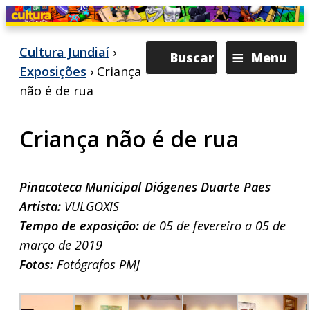
≡
Cultura Jundiaí
›
Buscar
Menu
Exposições
› Criança
não é de rua
Criança não é de rua
Pinacoteca Municipal Diógenes Duarte Paes
Artista:
VULGOXIS
Tempo de exposição:
de 05 de fevereiro a 05 de
março de 2019
Fotos:
Fotógrafos PMJ