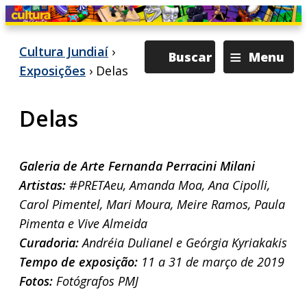
≡
Cultura Jundiaí
›
Buscar
Menu
Exposições
› Delas
Delas
Galeria de Arte Fernanda Perracini Milani
Artistas:
#PRETAeu, Amanda Moa, Ana Cipolli,
Carol Pimentel, Mari Moura, Meire Ramos, Paula
Pimenta e Vive Almeida
Curadoria:
Andréia Dulianel e Geórgia Kyriakakis
Tempo de exposição:
11 a 31 de março de 2019
Fotos:
Fotógrafos PMJ