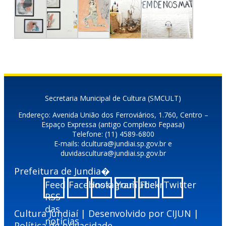
Secretaria Municipal de Cultura (SMCULT)
Endereço: Avenida União dos Ferroviários, 1.760, Centro –
Espaço Expressa (antigo Complexo Fepasa)
Telefone: (11) 4589-6800
E-mails: dcultura@jundiai.sp.gov.br e
duvidascultura@jundiai.sp.gov.br
Prefeitura de Jundia�
Feed
Facebook
Instagram
YouTube
Flickr
Twitter
RSS
das
Cultura Jundiaí | Desenvolvido por
CIJUN
|
notícias
Política de privacidade