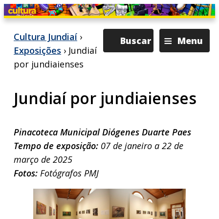
≡
Cultura Jundiaí
›
Buscar
Menu
Exposições
› Jundiaí
por jundiaienses
Jundiaí por jundiaienses
Pinacoteca Municipal Diógenes Duarte Paes
Tempo de exposição:
07 de janeiro a 22 de
março de 2025
Fotos:
Fotógrafos PMJ