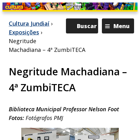
≡
Cultura Jundiaí
›
Buscar
Menu
Exposições
›
Negritude
Machadiana – 4ª ZumbiTECA
Negritude Machadiana –
4ª ZumbiTECA
Biblioteca Municipal Professor Nelson Foot
Fotos:
Fotógrafos PMJ