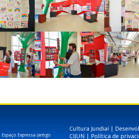
Cultura Jundiaí | Desenvo
– Espaço Expressa (antigo
CIJUN
|
Política de privac