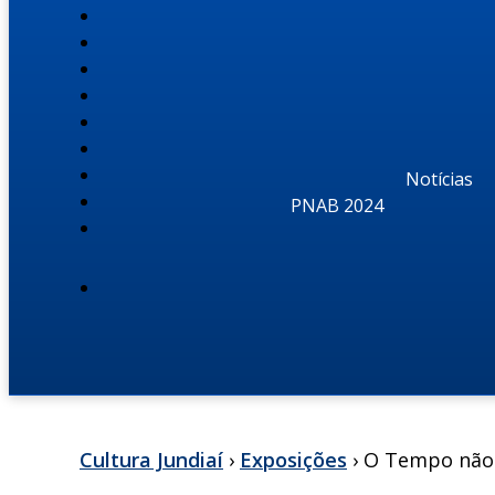
Notícias
PNAB 2024
Cultura Jundiaí
›
Exposições
› O Tempo não 