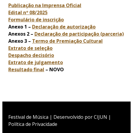
Publicação na Imprensa Oficial
Edital nº 08/2025
Formulário de inscrição
Anexo 1 –
Declaração de autorização
Anexos 2 –
Declaração de participação (parceria)
Anexo 3 –
Termo de Premiação Cultural
Extrato de seleção
Despacho decisório
Extrato de julgamento
Resultado final
– NOVO
Festival de Música | Desenvolvido por
CIJUN
|
Política de Privacidade