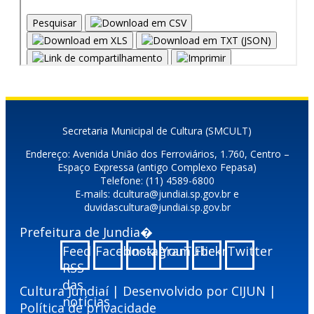
Secretaria Municipal de Cultura (SMCULT)
Endereço: Avenida União dos Ferroviários, 1.760, Centro –
Espaço Expressa (antigo Complexo Fepasa)
Telefone: (11) 4589-6800
E-mails: dcultura@jundiai.sp.gov.br e
duvidascultura@jundiai.sp.gov.br
Prefeitura de Jundia�
Feed
Facebook
Instagram
YouTube
Flickr
Twitter
RSS
das
Cultura Jundiaí | Desenvolvido por
CIJUN
|
notícias
Política de privacidade