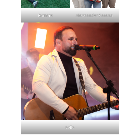
Rumore
Alexsander Pereira
Lello