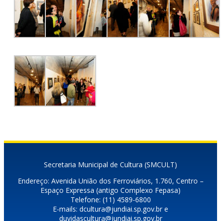
Secretaria Municipal de Cultura (SMCULT)
Endereço: Avenida União dos Ferroviários, 1.760, Centro –
Espaço Expressa (antigo Complexo Fepasa)
Telefone: (11) 4589-6800
E-mails: dcultura@jundiai.sp.gov.br e
duvidascultura@jundiai.sp.gov.br